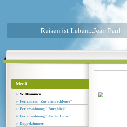
Reisen ist Leben...Jean Paul
Menü
Willkommen
Ferienhaus "Zur alten Schleuse"
Ferienwohnung " Burgblick"
Ferienwohnung " An der Luise"
Doppelzimmer